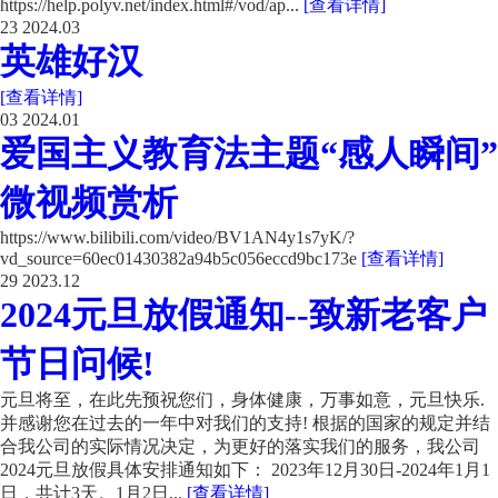
https://help.polyv.net/index.html#/vod/ap...
[查看详情]
23
2024.03
英雄好汉
[查看详情]
03
2024.01
爱国主义教育法主题“感人瞬间”
微视频赏析
https://www.bilibili.com/video/BV1AN4y1s7yK/?
vd_source=60ec01430382a94b5c056eccd9bc173e
[查看详情]
29
2023.12
2024元旦放假通知--致新老客户
节日问候!
元旦将至，在此先预祝您们，身体健康，万事如意，元旦快乐.
并感谢您在过去的一年中对我们的支持! 根据的国家的规定并结
合我公司的实际情况决定，为更好的落实我们的服务，我公司
2024元旦放假具体安排通知如下： 2023年12月30日-2024年1月1
日，共计3天。1月2日...
[查看详情]