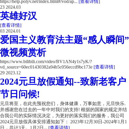
https://help.polyv.net/index.html#/vod/ap...
[查看详情]
23
2024.03
英雄好汉
[查看详情]
03
2024.01
爱国主义教育法主题“感人瞬间”
微视频赏析
https://www.bilibili.com/video/BV1AN4y1s7yK/?
vd_source=60ec01430382a94b5c056eccd9bc173e
[查看详情]
29
2023.12
2024元旦放假通知--致新老客户
节日问候!
元旦将至，在此先预祝您们，身体健康，万事如意，元旦快乐.
并感谢您在过去的一年中对我们的支持! 根据的国家的规定并结
合我公司的实际情况决定，为更好的落实我们的服务，我公司
2024元旦放假具体安排通知如下： 2023年12月30日-2024年1月1
日，共计3天。1月2日...
[查看详情]