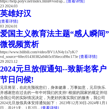
https://help.polyv.net/index.html#/vod/ap...
[查看详情]
23
2024.03
英雄好汉
[查看详情]
03
2024.01
爱国主义教育法主题“感人瞬间”
微视频赏析
https://www.bilibili.com/video/BV1AN4y1s7yK/?
vd_source=60ec01430382a94b5c056eccd9bc173e
[查看详情]
29
2023.12
2024元旦放假通知--致新老客户
节日问候!
元旦将至，在此先预祝您们，身体健康，万事如意，元旦快乐.
并感谢您在过去的一年中对我们的支持! 根据的国家的规定并结
合我公司的实际情况决定，为更好的落实我们的服务，我公司
2024元旦放假具体安排通知如下： 2023年12月30日-2024年1月1
日，共计3天。1月2日...
[查看详情]