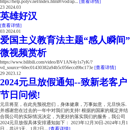
https://help.polyv.net/index.html#/vod/ap...
[查看详情]
23
2024.03
英雄好汉
[查看详情]
03
2024.01
爱国主义教育法主题“感人瞬间”
微视频赏析
https://www.bilibili.com/video/BV1AN4y1s7yK/?
vd_source=60ec01430382a94b5c056eccd9bc173e
[查看详情]
29
2023.12
2024元旦放假通知--致新老客户
节日问候!
元旦将至，在此先预祝您们，身体健康，万事如意，元旦快乐.
并感谢您在过去的一年中对我们的支持! 根据的国家的规定并结
合我公司的实际情况决定，为更好的落实我们的服务，我公司
2024元旦放假具体安排通知如下： 2023年12月30日-2024年1月1
日，共计3天。1月2日...
[查看详情]