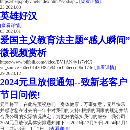
https://help.polyv.net/index.html#/vod/ap...
[查看详情]
23
2024.03
英雄好汉
[查看详情]
03
2024.01
爱国主义教育法主题“感人瞬间”
微视频赏析
https://www.bilibili.com/video/BV1AN4y1s7yK/?
vd_source=60ec01430382a94b5c056eccd9bc173e
[查看详情]
29
2023.12
2024元旦放假通知--致新老客户
节日问候!
元旦将至，在此先预祝您们，身体健康，万事如意，元旦快乐.
并感谢您在过去的一年中对我们的支持! 根据的国家的规定并结
合我公司的实际情况决定，为更好的落实我们的服务，我公司
2024元旦放假具体安排通知如下： 2023年12月30日-2024年1月1
日，共计3天。1月2日...
[查看详情]