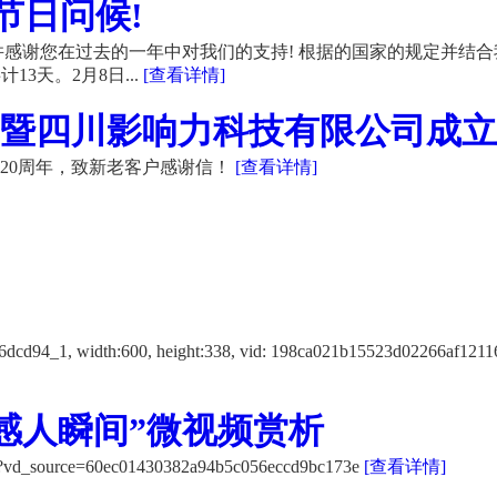
节日问候!
感谢您在过去的一年中对我们的支持! 根据的国家的规定并结合
13天。2月8日...
[查看详情]
暨四川影响力科技有限公司成立20
20周年，致新老客户感谢信！
[查看详情]
f12116dcd94_1, width:600, height:338, vid: 198ca021b15523d
感人瞬间”微视频赏析
K/?vd_source=60ec01430382a94b5c056eccd9bc173e
[查看详情]