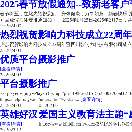
2025春节放假通知--致新老客户
春节将至，在此先预祝您们，身体健康，万事如意，新春快乐.并
元旦放假具体安排通知如下： 2025年1月25日-2025年2月7日，共计
19
2024.09
热烈祝贺影响力科技成立22周年
热烈祝贺影响力科技成立22周年暨四川影响力科技有限公司成立
23
2024.03
优质平台摄影推广
[查看详情]
23
2024.03
平台摄影推广
var player = polyvPlayer({ wrap:#plv_198ca021b15523d02266a
https://help.polyv.net/index.html#/vod/ap...
[查看详情]
23
2024.03
03
2024.01
英雄好汉
爱国主义教育法主题“
[查看详情]
https://www.bilibili.com/video/BV1AN4y1s7y
29
2023.12