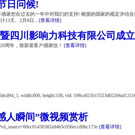
节日问候!
感谢您在过去的一年中对我们的支持! 根据的国家的规定并结合
13天。2月8日...
[查看详情]
暨四川影响力科技有限公司成立20
20周年，致新老客户感谢信！
[查看详情]
f12116dcd94_1, width:600, height:338, vid: 198ca021b15523d
感人瞬间”微视频赏析
K/?vd_source=60ec01430382a94b5c056eccd9bc173e
[查看详情]