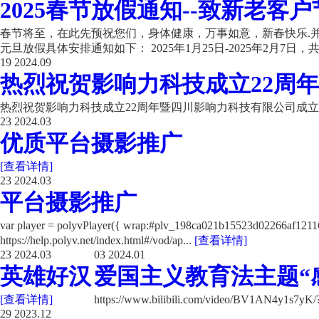
2025春节放假通知--致新老客户
春节将至，在此先预祝您们，身体健康，万事如意，新春快乐.并
元旦放假具体安排通知如下： 2025年1月25日-2025年2月7日，共计
19
2024.09
热烈祝贺影响力科技成立22周年
热烈祝贺影响力科技成立22周年暨四川影响力科技有限公司成立
23
2024.03
优质平台摄影推广
[查看详情]
23
2024.03
平台摄影推广
var player = polyvPlayer({ wrap:#plv_198ca021b15523d02266a
https://help.polyv.net/index.html#/vod/ap...
[查看详情]
23
2024.03
03
2024.01
英雄好汉
爱国主义教育法主题“
[查看详情]
https://www.bilibili.com/video/BV1AN4y1s7y
29
2023.12