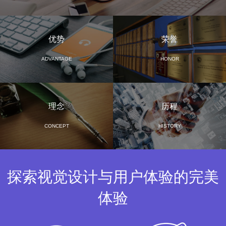
优势
荣誉
ADVANTAGE
HONOR
理念
历程
CONCEPT
HISTORY
探索视觉设计与用户体验的完美
体验