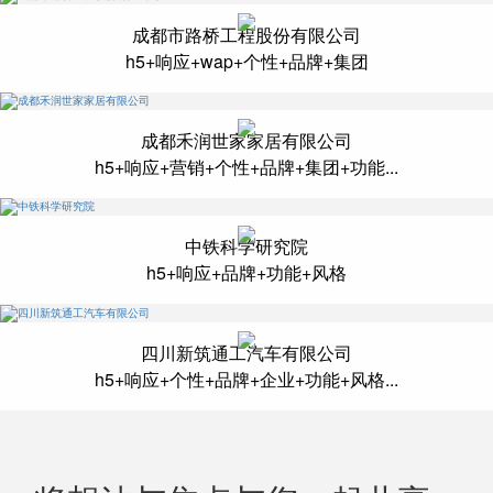
成都市路桥工程股份有限公司
h5+响应+wap+个性+品牌+集团
成都禾润世家家居有限公司
h5+响应+营销+个性+品牌+集团+功能...
中铁科学研究院
h5+响应+品牌+功能+风格
四川新筑通工汽车有限公司
h5+响应+个性+品牌+企业+功能+风格...