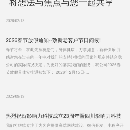
将想法与焦点与您一起共享
2026/02/13
2026春节放假通知--致新老客户节日问候!
春节将至，在此先预祝您们，身体健康，万事如意，新春快乐.并
感谢您在过去的一年中对我们的支持! 根据的国家的规定并结合我
公司的实际情况决定，为更好的落实我们的服务，我公司2026春
节放假具体安排通知如下： 2026年2月15日-...
2025/09/19
热烈祝贺影响力科技成立23周年暨四川影响力科技
我们将继续专注于为客户提供高端网站建设、微信开发、小程序开
有限公司成立...