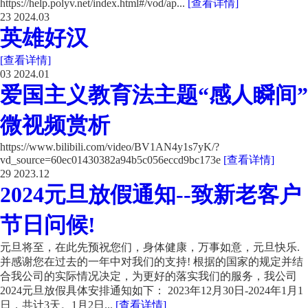
https://help.polyv.net/index.html#/vod/ap...
[查看详情]
23
2024.03
英雄好汉
[查看详情]
03
2024.01
爱国主义教育法主题“感人瞬间”
微视频赏析
https://www.bilibili.com/video/BV1AN4y1s7yK/?
vd_source=60ec01430382a94b5c056eccd9bc173e
[查看详情]
29
2023.12
2024元旦放假通知--致新老客户
节日问候!
元旦将至，在此先预祝您们，身体健康，万事如意，元旦快乐.
并感谢您在过去的一年中对我们的支持! 根据的国家的规定并结
合我公司的实际情况决定，为更好的落实我们的服务，我公司
2024元旦放假具体安排通知如下： 2023年12月30日-2024年1月1
日，共计3天。1月2日...
[查看详情]