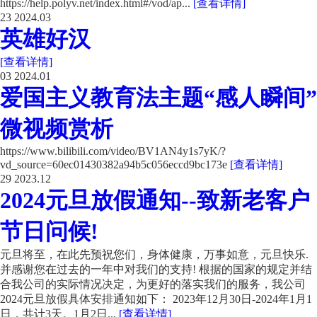
https://help.polyv.net/index.html#/vod/ap...
[查看详情]
23
2024.03
英雄好汉
[查看详情]
03
2024.01
爱国主义教育法主题“感人瞬间”
微视频赏析
https://www.bilibili.com/video/BV1AN4y1s7yK/?
vd_source=60ec01430382a94b5c056eccd9bc173e
[查看详情]
29
2023.12
2024元旦放假通知--致新老客户
节日问候!
元旦将至，在此先预祝您们，身体健康，万事如意，元旦快乐.
并感谢您在过去的一年中对我们的支持! 根据的国家的规定并结
合我公司的实际情况决定，为更好的落实我们的服务，我公司
2024元旦放假具体安排通知如下： 2023年12月30日-2024年1月1
日，共计3天。1月2日...
[查看详情]