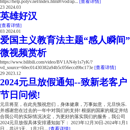
https://help.polyv.net/index.html#/vod/ap...
[查看详情]
23
2024.03
英雄好汉
[查看详情]
03
2024.01
爱国主义教育法主题“感人瞬间”
微视频赏析
https://www.bilibili.com/video/BV1AN4y1s7yK/?
vd_source=60ec01430382a94b5c056eccd9bc173e
[查看详情]
29
2023.12
2024元旦放假通知--致新老客户
节日问候!
元旦将至，在此先预祝您们，身体健康，万事如意，元旦快乐.
并感谢您在过去的一年中对我们的支持! 根据的国家的规定并结
合我公司的实际情况决定，为更好的落实我们的服务，我公司
2024元旦放假具体安排通知如下： 2023年12月30日-2024年1月1
日，共计3天。1月2日...
[查看详情]