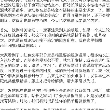
有些论坛发的贴子也可以做锚文本。而站长做锚文本链接本身资
源就不是很多。论坛签名就是锚文本链接的主要来源之一了。而
要说到怎么在论坛做链接比较稳定，而且收录性较好，还不会被
删除，这肯定也是有技巧的，今天也这就是我要说的内容。
首先，找到相关论坛，一定要注意别人的版规，如果一个人进论
坛连版规都不看，那么不守规则的后果就是帖子被删，账号被
封。这也是造成论坛链接不稳定的因素所在。我在这里截图
chinaz的版规举例说明：
大家看到了，红色文字部分就是很重要的规则说明，很多站长进
入论坛之后，连基本的规则都不看，就急于发帖，或者去进行无
意义的回复：顶，路过，学习了。而站长网对于这采取零容忍态
度，只要超过三个这样的回复，你的账号可能就危险了，我上次
有个朋友就这样被封号了，后来是不断的央求版主，发誓再也不
犯此类低级错误，版主才把号给解禁。请大家引以为戒。
对于发帖现在也是严厉打击那些不是原创而转载带自己网址，或
者是添加锚文本。站长之家采用了会员举报制度，凡是发现并举
报有奖励，对此，我们看到很多这样的贴子也就被删了。