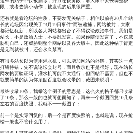
这样的贴子不仅被删除，并且还被屏蔽，请大家不要去调整极
限，或者去搞小动作，被发现的后果很严重。
还有就是看论坛的性质，不要发无关帖子，相信以前有20几个站
长的论坛因出现关于“3月19日事件”而被逮捕，网站被封，大家
都记忆犹新，所以各大网站都出台了不得议论政治事件。我们是
站长，不是政治人士，不要乱发言。如果你随便发言了，不仅威
胁到自己，还威胁到整个网站以及各大版主。因此这种帖子肯定
是见到就被封，还会永久禁言。
有很多站长以为使用灌水机，可以增加网站的外链，其实这一点
打错特错，先不说论坛会封号，而且收录也不是很好，现在站长
网发帖要验证码，灌水机可能不太通行，但回帖不需要，但也不
就要简单的认为你顶贴百度就会收录的，截图来说明：
最终收录10条，我举这个例子的意思是，这么火的帖子都只收录
了10条，那么一般的也就可想而知了，再来一个截图回复10几条
左右的百度快照，我就不一一截图了：
前一个是实际回复的，后一个是百度快照的，也就是说，现在抢
楼一般也不管什么用了。