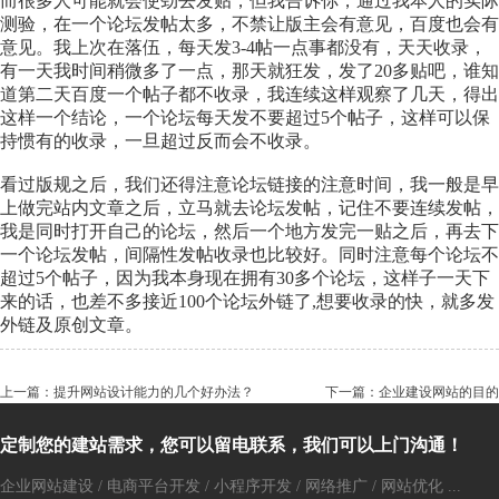
而很多人可能就会使劲去发贴，但我告诉你，通过我本人的实际
测验，在一个论坛发帖太多，不禁让版主会有意见，百度也会有
意见。我上次在落伍，每天发3-4帖一点事都没有，天天收录，
有一天我时间稍微多了一点，那天就狂发，发了20多贴吧，谁知
道第二天百度一个帖子都不收录，我连续这样观察了几天，得出
这样一个结论，一个论坛每天发不要超过5个帖子，这样可以保
持惯有的收录，一旦超过反而会不收录。
看过版规之后，我们还得注意论坛链接的注意时间，我一般是早
上做完站内文章之后，立马就去论坛发帖，记住不要连续发帖，
我是同时打开自己的论坛，然后一个地方发完一贴之后，再去下
一个论坛发帖，间隔性发帖收录也比较好。同时注意每个论坛不
超过5个帖子，因为我本身现在拥有30多个论坛，这样子一天下
来的话，也差不多接近100个论坛外链了,想要收录的快，就多发
外链及原创文章。
上一篇：提升网站设计能力的几个好办法？
下一篇：企业建设网站的目的
定制您的建站需求，您可以留电联系，我们可以上门沟通！
企业网站建设 / 电商平台开发 / 小程序开发 / 网络推广 / 网站优化 ...