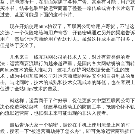
益，把包装拆开，在里面塞满了各种广告。甚至有可能，用户就
买本书，结果包装里被运营商塞了整整一箱传单或者小卡片送了
过去。甚至可能是下面的这种卡片。
现在开始使用https协议了，互联网公司给用户寄货，不过这
次选了一个保险箱给与用户寄货，开箱密码通过另外的渠道告诉
用户，然后让运营商给用户配送过去。虽然这样成本高了很多，
但是终于安全了。
几名来自一线互联网公司的技术人员，对此有着类似的看
法：运营商耍流氓行为越来越严重，是国内各大网站纷纷全面转
向https技术的最大推动力。这项为保护网站数据安全而生的技
术，成为中国互联网公司对运营商威胁网站安全和自身利益的反
击。与此同时，技术的成熟和技术实现成本的降低，也在客观上
促进了全站https技术的普及。
就这样，运营商干了件好事，促使更多大中型互联网公司下
决心改造网站架构，修建早就该动工的防御工事，抵御心怀不轨
的流氓运营商，也抵御未来可能出现的非法入侵者。
最后告诉大家一个秘密，据说在手机上使用流量上网的时
候，搜索一下“被运营商劫持了怎么办”，即可免除运营商强插广