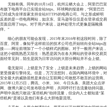
无独有偶。同年的10月14日，杭州云栖大会上，阿里巴巴宣
布旗下电商平台已实现全站https。环球网的报道称，“阿里巴巴
已经成为全球首家支持全站HTTPS的电商公司。与之形成鲜明
反差的是一些电商网站，如京东、亚马逊等仅仅是在登录或交易
页面启用了https。对于用户来说，这种处理方式更像是隔靴搔
痒。”
细心的朋友可能会发现，2015年末2016年初这段时间，除了
百度、阿里，像知乎这样前沿的技术公司也开始转向全站https连
接——网址前增加了一个小锁样式的图标。对于一般用户来说，
这把小锁既熟悉又陌生：熟悉是因为在各大网站的登录和交易页
面经常见到，陌生是因为日常访问的大部分网站并不会上锁。
毫无疑问，上锁是为了安全，上锁是未来趋势，上锁的网站
更受搜索引擎待见。但是，万万没想到，在国内网络环境中，对
安全最大的威胁居然是来自让互联网公司敢怒不敢言的运营商。
2015年12月25日，腾讯、小米、360、今日头条、美团大众点评
网、微博六家公司发布联合声明，共同呼吁打击流量劫持问题。
声明中虽然只敢说“某些机构”劫持流量，但业内人士都知道“某
些机构”是谁以及他们有多么大胆地耍流氓。