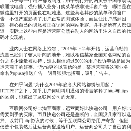
几乎每一个用户都遇到过，用手机打开的网页被中国移动或
联通或电信，强行插入业务订购菜单或非法弹窗广告，哪怕是在
微信里打开的页面也在劫难逃。这些莫名其妙的菜单和弹窗广
告，不仅严重影响了用户正常的浏览体验，而且让用户感到困
惑，担心自己的隐私被正在访问的网站泄露。并不是所有人都知
道，实际上这些内容是运营商公然在别人的网站里注入自己的代
码才实现的。
业内人士在网络上抱怨，“2015年下半年开始，运营商劫持
流量已经到了骇人听闻的地步，难以相信某家全国知名网站的百
分之多少流量被劫持，难以相信超过50%的用户投诉电话是因为
运营商干的好事。”恐怕更难以置信的是，某运营商将这项业务
命名为ipush推送广告，明目张胆地招商，吸引广告主。
在知乎问题“为什么2015年底各大网站都纷纷用起了
HTTPS?”之下，知乎用户何明科用通俗的语言解释了http与https
的区别，也道出了互联网公司的无奈。
互联网公司好比淘宝商家，运营商好比快递公司，用户好比
需要剁手的买家。而且快递公司还是垄断的，全国没几家可以选
择。以前用http协议的时候，等于互联网公司给用户寄货，但随
便选个包装然后让运营商配送给用户。运营商公司为了自己的利