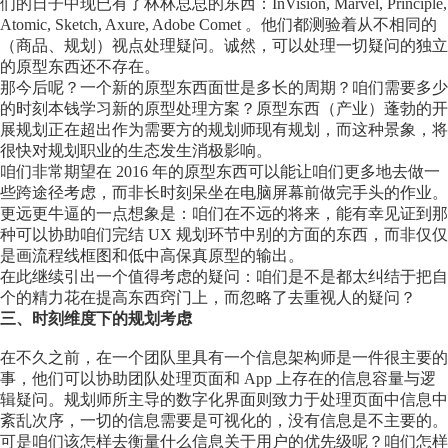
们的日子中现已有了林林总总的东西：InVision, Marvel, Principle,
Atomic, Sketch, Axure, Adobe Comet 。他们都测验着从不相同的
（商品、规划）视点处理疑问。诚然，可以处理一切疑问的独立
的原型东西还不存在。
那今后呢？一个新的原型东西面世是多长的周期？咱们需要多少
的时刻本钱学习新的原型处理方案？原型东西（产业）蓬勃的开
展规划正在超出作为需要方的规划师现有规划，而这种景象，将
很快对规划职业的生态发生消极影响。
咱们非常期望在 2016 年的原型东西可以能让咱们更多地去做一
些跨途径考虑，而非长时刻呆坐在电脑屏幕前做完手头的作业。
更远更牛逼的一点想象是：咱们在不远的将来，能有幸见证到那
种可以协助咱们完结 UX 规划环节中别的方面的东西，而非仅仅
是画流程线框图和低中高保真原型的输出。
在此继续引出一个值得考虑的疑问：咱们是不是都太纠结于把自
个的精力花在提高东西窍门上，而忽略了去重视人的疑问？
三、时刻维度下的规划考虑
在不久之前，在一个团队里具有一个信息架构师是一件很主要的
事，他们可以协助团队处理页面和 App 上存在的信息容量与逻
辑疑问。规划师所主导的数字化界面则致力于处理页面中信息中
紊乱次序，一切的信息需要是可视化的，没有信息是不主要的。
可是咱们该怎样去衡量什么信息关于用户的优先级呢？咱们怎样