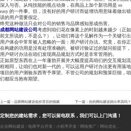
深入与否。从纯技能的视点动身，在商品上加个新功用是 so
easy 的一件事。但，没有好的用户研讨而徒增功用意味着做出错
误的用户需要假定。
终究这种做法只会对公司的销售与品牌感知形成伤害。
成都网站建设公司
考虑到咱们花在像素上的时刻越来越少（正如
前文所说的，不是么？），让咱们将这个见解作为一个关键引出
用户体会中常常被人忽略的一面：用户研讨办法。究竟，在你正
在构建的功用是没有处理准确的、被研讨验证过的疑问前提下，
用户研讨办法在咱们发现商品规划方式时是非常管用的。
正如原型东西在上一年蓬勃开展并大幅度提高咱们的交互规划流
程相同，让咱们也对新一代的，可以运用户研讨办法更有用落地
项目的用户测验东西寄予厚望。不管公司的规划和预算巨细，咱
们都应当抱有期望。
上一篇：品牌网站建设低价背后的猫腻
下一篇：你的网站建设跳出率高吗？
定制您的建站需求，您可以留电联系，我们可以上门沟通！
企业网站建设 / 电商平台开发 / 小程序开发 / 网络推广 / 网站优化 ...