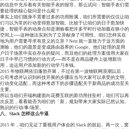
的信息中充斥着有关智能手表的报导。那么试问：智能手表们需
要处理的核心疑问是什么呢？
事实上咱们随身不需要过多的功用附属，咱们所需要的仅仅让咱
们习以为常的行动变得愈加智能。比较于让咱们的日子愈加快
捷，智能手表的动身点却是测验着把许多平时行动加载在狭小的
空间上──这种做法实则为了立异献身了可用性。咱们怎样实在
地为用户需要寻求有意义的立异？Nest 就一直致力于这方面的
测验，他们的愿景是变成路由器界的 Google。他们处理的是用
户日子场景中实在存在的疑问，而且他们的处理方案借用大家在
日子中早已习惯的行动方式──而不是在商品硬件上徒增新功
用，迫运用户添加新的行动学习本钱。
2015 年物联网依旧蓬勃开展，不过在第一波物联网浪潮以后，
公司考虑并认识到科技开展的步骤应当与大家可以承受的文明、
行动变化适配，而这种考虑下的步骤适配关于新商品的成功至关
主要。
所以当咱们开端构建面向花费互联的新功用挂坠时，咱们可以再
次反思，看看能否为咱们的「新」规划带来大家实际已然认知、
熟识的行动/事/场景。
八、Slack 怎样这么牛逼
2015 年，咱们见证了重视用户体会的 Slack 的鼓起。再一次，窝