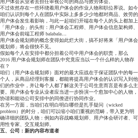
用户体会从业者去担任审视公司的商品与效劳体会。
不过依然存在一些环绕着用户体会的作业人物和职位界说。如今
咱们认识到每个人在团队中实际上多多少少地都对商品、效劳的
用户体会发生着影响，与此一起咱们开端在每个人的头上都加上
「用户体会」的头衔：用户体会工程师、用户体会信息架构师、
用户体会前端工程师 balabala…
用户体会规划师的概念变得如此烂大街，搞不好将来「用户体会
规划师」将会很快不见。
假如每个人在安排中都分担着公司中用户体会的职责，那么
2016 用户体会规划师在团队中究竟应当以一个什么样的人物存
在？
咱们（用户体会规划师）面对的最大应战在于保证团队中的每一
个人，从商品经理到客服，都能将提高用户体会的认识写入到他
们的作业中，并让每个人都了解这关于公司生意而言是有多么主
要。用户体会专业从业者应当进一步扮演一个愈加中心的人物，
协谐和能动公司安排中的同僚进行协同作业。
在另一方面，当咱们在明白明白哪些是扎手疑问（wicked
problem）的时分，咱们可以缩小咱们重视的范畴，带入更为明
确详细的团队人物：例如内容战略规划师、用户体会研讨者、可
用性专家、交互规划师。
五、公司：新的内容布道者