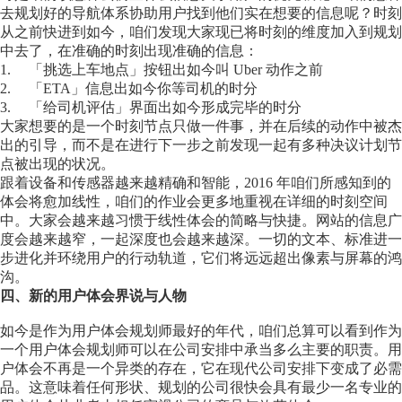
去规划好的导航体系协助用户找到他们实在想要的信息呢？时刻
从之前快进到如今，咱们发现大家现已将时刻的维度加入到规划
中去了，在准确的时刻出现准确的信息：
1. 「挑选上车地点」按钮出如今叫 Uber 动作之前
2. 「ETA」信息出如今你等司机的时分
3. 「给司机评估」界面出如今形成完毕的时分
大家想要的是一个时刻节点只做一件事，并在后续的动作中被杰
出的引导，而不是在进行下一步之前发现一起有多种决议计划节
点被出现的状况。
跟着设备和传感器越来越精确和智能，2016 年咱们所感知到的
体会将愈加线性，咱们的作业会更多地重视在详细的时刻空间
中。大家会越来越习惯于线性体会的简略与快捷。网站的信息广
度会越来越窄，一起深度也会越来越深。一切的文本、标准进一
步进化并环绕用户的行动轨道，它们将远远超出像素与屏幕的鸿
沟。
四、新的用户体会界说与人物
如今是作为用户体会规划师最好的年代，咱们总算可以看到作为
一个用户体会规划师可以在公司安排中承当多么主要的职责。用
户体会不再是一个异类的存在，它在现代公司安排下变成了必需
品。这意味着任何形状、规划的公司很快会具有最少一名专业的