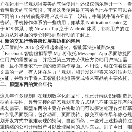
户在运用一些规划得美美的气候使用时还仅仅偶尔翻开一下，看
看明后天的气候预报，可是这类使用最厉害的当地在于它可以在
下雨的 15 分钟前提示用户该带伞了—没错，牛逼就牛逼在它能
告诉。手机操作体系的一些功用，如苹果 Notification Center 之
于 iOS 体系，或 Now on Tap 之于 Android 体系，都将用户的注
意力从对界面的专心转移到对行动的了解上。
4.
新的交互行动将跨过屏幕边框的鸿沟
人工智能在 2016 会变得越来越火。智能算法技能酷炫如
「Facebook 智能虚拟帮手 M」将依托 Messenger App 界面敏捷回
使用户的需要留言，并经过第三方效劳供应方协助用户搞定需
要，且不需要依托于别的效劳操作界面。不用说，就在你看这篇
文章的一起，有人还在尽力「规划」和开发这些将来的对话办法
技能，并致力于将人工智能技能推演变成将来商品的主要依托。
二、原型东西的黄金年代
这几年许多规划师在规划数字化商品时，现已开端认识到制造原
型的主要性。曩昔直接的静态规划开发方式现已不能满意现有的
规划需要。原型东西的主要存在协助咱们可以疾速处理各类屏幕
中杂乱界面疑问，包含动画、页面跳转、微交互等在早年静态规
划开发方式中很难表现的疑问。自然而然，一些对上述趋势持注
重情绪的公司开端出产可以处理疑问的原型东西。到了今日，咱