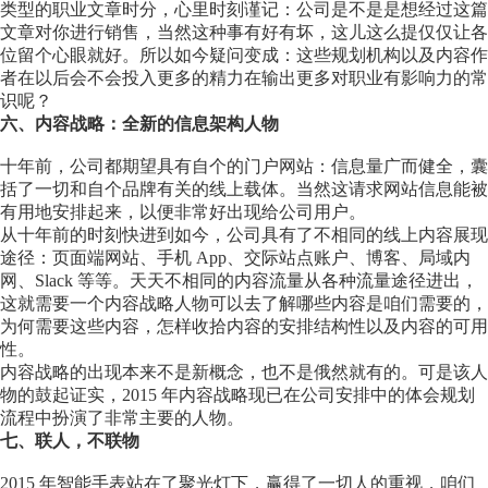
类型的职业文章时分，心里时刻谨记：公司是不是是想经过这篇
文章对你进行销售，当然这种事有好有坏，这儿这么提仅仅让各
位留个心眼就好。所以如今疑问变成：这些规划机构以及内容作
者在以后会不会投入更多的精力在输出更多对职业有影响力的常
识呢？
六、内容战略：全新的信息架构人物
十年前，公司都期望具有自个的门户网站：信息量广而健全，囊
括了一切和自个品牌有关的线上载体。当然这请求网站信息能被
有用地安排起来，以便非常好出现给公司用户。
从十年前的时刻快进到如今，公司具有了不相同的线上内容展现
途径：页面端网站、手机 App、交际站点账户、博客、局域内
网、Slack 等等。天天不相同的内容流量从各种流量途径进出，
这就需要一个内容战略人物可以去了解哪些内容是咱们需要的，
为何需要这些内容，怎样收拾内容的安排结构性以及内容的可用
性。
内容战略的出现本来不是新概念，也不是俄然就有的。可是该人
物的鼓起证实，2015 年内容战略现已在公司安排中的体会规划
流程中扮演了非常主要的人物。
七、联人，不联物
2015 年智能手表站在了聚光灯下，赢得了一切人的重视，咱们