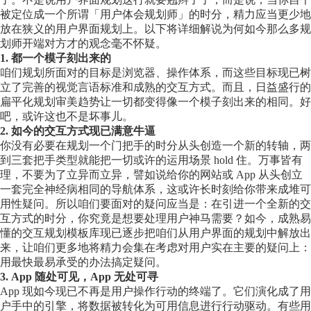
被定位成一个所谓「用户体会规划师」的时分，精力应当更少地
放在狭义的用户界面规划上。以下将详细解说为何如今那么多规
划师开端对方才的观念毫不怀疑。
1.
都一个模子刻出来的
咱们规划所面对的目标是浏览器、操作体系，而这些目标现已树
立了完善的视觉言语标准和成熟的交互方式。而且，日益盛行的
扁平化规划审美趋势让一切都变得像一个模子刻出来的相同。好
吧，或许这也不是坏事儿。
2.
如今的交互方式现已满意牛逼
你没有必要在规划一个门把手的时分从头创造一个新的转轴，两
到三套把手类型就能把一切或许的运用场景 hold 住。万事皆有
理，不要为了立异而立异，譬如说给你的网站或 App 从头创立
一套完全神经病相同的导航体系，这或许长时刻给你带来成堆可
用性疑问。所以咱们要面对的疑问应当是：在引进一个全新的交
互方式的时分，你究竟是想要处理用户神马需要？如今，成熟易
懂的交互规划模板库现已逐步把咱们从用户界面的规划中解放出
来，让咱们更多地将精力会集在考虑对用户实在主要的疑问上：
用最快最易承受的办法搞定疑问。
3. App
随处可见，App 无处可寻
App 现如今现已不再是用户操作行动的终端了。它们演化成了用
户手中的引擎，将数据被转化为可用信息进行行动驱动。有些用