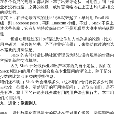
在各个旮旯的规划师都从网上窜了出来评论从「可用性」到「作
业有没有出路」之类的论题，或许更简略地在上面去约志趣相投
的规划师。
事实上，在线论坛方式的社区很早就鼓起了：早到用 Email 群
组，到 Facebook posts，再到 LinkedIn 小组。不过，Slack 不像上
述这些长辈，它有新的特质保证自个不是互联网大潮中的稍纵即
逝：
· 频道功用经过安排对话以及让你加入感兴趣的论题（比方
用户研讨、感兴趣的书、乃至作业等论题），来协助你过滤挑选
不需要的搅扰信息。
· Slack 的实时对话协助社区管理员为那些没有规整的对话内
容探究新的交流机制。
· 因为 Slack 开始以作业和出产率东西为自个定位，因而在
Slack 频道内的用户活动都会集在专业疑问的评论上。除了部分
少数的比如 GIF 类的搅扰信息。
咱们还不明白 Slack 热会继续多久（也不明白他们要花多少时刻
去批改一些根本、清楚明了的可用性疑问）。这取决咱们，是不
是有决计将上面的评论变现变成有用的用户体会执行力。本年咱
们拭目以待。
九、进化：像素到人
如今，规划数字化商品最大的应战在于对用户场景、需要洞悉的