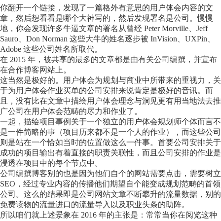
你翻开一个链接，发现了一篇格外有意思的用户体会内容的文
章，然后想看看是哪个大神写的，然后发现署名是公司。慢慢
地，你会发现许多牛逼文章的署名从曾经 Peter Morville、Jeff
Sauro、Don Norman 这些大牛的姓名逐步被 InVision、UXPin、
Adobe 这些公司姓名所取代。
在 2015 年，被共享的最多的文章都是由有关公司编撰，并宣布
在合作博客网站上。
这当然是极好的。用户体会为规划与商业中所带来的重视力，关
于为用户体会作业买单的公司安排来说肯定是极好的音讯。而
且，没有比在文章中描绘用户体会理念与洞见更有用当地法去推
广公司在用户体会范畴的尽力和作业了。
一起，描绘项目事例关于一个独立的用户体会规划师个体而言不
是一件简略的事（项目历来都不是一个人的作业），而这些公司
则是站在一个恰如当时的位置做这么一件事。首要公司安排关于
成功的项目输出有着直接的职责关联性，而且公司安排的作业是
浸透在项目中的每个节点中。
公司编撰博客别的也是因为他们自个的网站需要点击，需要树立
SEO，经过专业内容的传播他们期望自个能变成规划范畴的首领
公司。这么的结果即是公司网站文章不断攀升的流量数据，别的
免费读物的流量进口的流量导入以及职业头条的助阵。
所以咱们就上述景象在 2016 年的主张是：常常当你在阅览这种