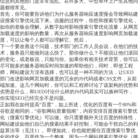
信息到其他部门是非常混乱。在许多大、中型草坪上产生其他问
题都很常见。
首先，你可能要告诉他们为什么服务器响应速度慢会导致网站建
设搜索引擎优化流下来。说服的过程中，你想和搜索引擎优化，
如你的老板会理解。从数字如何影响搜索引擎优化流量，从网页
加载速度的影响的数量，再次从服务器响应速度影响网页加载速
度，可以让每个人都可以理解它。然后，
下一个要改善这个问题，技术部门的工作人员会说，在他们的技
术，服务器只能做到这么快了。那你做什么？不能说让他们滚回
的变化，或老板说，只能与你。如果你有相关技术背景，你可以
尽可能多的服务器响应时间加速的帮助他们，同时，即使工程
师，网站建设方没有选择，也可以是一种不同的方法，让UED
部门改进影响网页加载速度的冗余的JS代码或者CSS文件，从前
端加速。这几个网站时，你可以和工程师讨论了该架构的优势和
劣势是什么，和UED讨论什么样的JS代码其实可以换种写作，
你实现SEO已经完全不是问题。
正如我在如何提高“百度”，如上所述，优化的百度有一个80%和
谷歌是相同的，“谷歌网站质量指南”，内容安排百度搜索引擎优
化（搜索引擎优化）可以做。你只需要额外关注百度的特殊性，
网站建设如他们自己的搜索结果不好控制，可能会干扰自己的利
益算法等（见注1）。即便如此，你也能把握住百度搜索引擎优
化的优化，百度作为一个整体。因为一个网站搜索引擎优化（搜