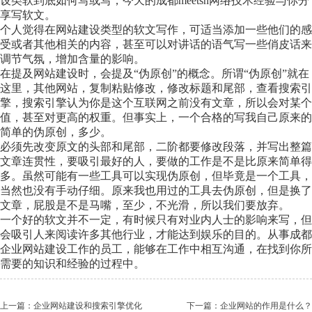
设类软到底如何写或写，今天的成都meetsh网络技术经验与你分
享写软文。
个人觉得在网站建设类型的软文写作，可适当添加一些他们的感
受或者其他相关的内容，甚至可以对讲话的语气写一些俏皮话来
调节气氛，增加含量的影响。
在提及网站建设时，会提及“伪原创”的概念。所谓“伪原创”就在
这里，其他网站，复制粘贴修改，修改标题和尾部，查看搜索引
擎，搜索引擎认为你是这个互联网之前没有文章，所以会对某个
值，甚至对更高的权重。但事实上，一个合格的写我自己原来的
简单的伪原创，多少。
必须先改变原文的头部和尾部，二阶都要修改段落，并写出整篇
文章连贯性，要吸引最好的人，要做的工作是不是比原来简单得
多。虽然可能有一些工具可以实现伪原创，但毕竟是一个工具，
当然也没有手动仔细。原来我也用过的工具去伪原创，但是换了
文章，屁股是不是马嘴，至少，不光滑，所以我们要放弃。
一个好的软文并不一定，有时候只有对业内人士的影响来写，但
会吸引人来阅读许多其他行业，才能达到娱乐的目的。从事成都
企业网站建设工作的员工，能够在工作中相互沟通，在找到你所
需要的知识和经验的过程中。
上一篇：企业网站建设和搜索引擎优化
下一篇：企业网站的作用是什么？