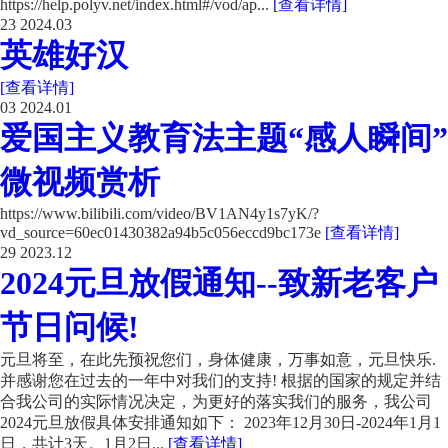
https://help.polyv.net/index.html#/vod/ap...
[查看详情]
23
2024.03
英雄好汉
[查看详情]
03
2024.01
爱国主义教育法主题“感人瞬间”
微视频赏析
https://www.bilibili.com/video/BV1AN4y1s7yK/?
vd_source=60ec01430382a94b5c056eccd9bc173e
[查看详情]
29
2023.12
2024元旦放假通知--致新老客户
节日问候!
元旦将至，在此先预祝您们，身体健康，万事如意，元旦快乐.
并感谢您在过去的一年中对我们的支持! 根据的国家的规定并结
合我公司的实际情况决定，为更好的落实我们的服务，我公司
2024元旦放假具体安排通知如下： 2023年12月30日-2024年1月1
日，共计3天。1月2日...
[查看详情]