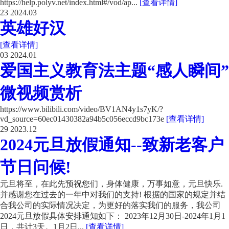
https://help.polyv.net/index.html#/vod/ap...
[查看详情]
23
2024.03
英雄好汉
[查看详情]
03
2024.01
爱国主义教育法主题“感人瞬间”
微视频赏析
https://www.bilibili.com/video/BV1AN4y1s7yK/?
vd_source=60ec01430382a94b5c056eccd9bc173e
[查看详情]
29
2023.12
2024元旦放假通知--致新老客户
节日问候!
元旦将至，在此先预祝您们，身体健康，万事如意，元旦快乐.
并感谢您在过去的一年中对我们的支持! 根据的国家的规定并结
合我公司的实际情况决定，为更好的落实我们的服务，我公司
2024元旦放假具体安排通知如下： 2023年12月30日-2024年1月1
日，共计3天。1月2日...
[查看详情]