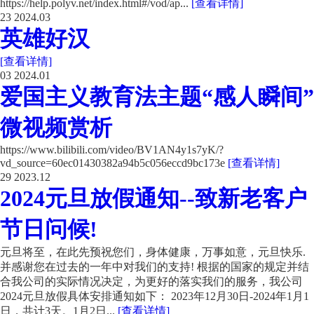
https://help.polyv.net/index.html#/vod/ap...
[查看详情]
23
2024.03
英雄好汉
[查看详情]
03
2024.01
爱国主义教育法主题“感人瞬间”
微视频赏析
https://www.bilibili.com/video/BV1AN4y1s7yK/?
vd_source=60ec01430382a94b5c056eccd9bc173e
[查看详情]
29
2023.12
2024元旦放假通知--致新老客户
节日问候!
元旦将至，在此先预祝您们，身体健康，万事如意，元旦快乐.
并感谢您在过去的一年中对我们的支持! 根据的国家的规定并结
合我公司的实际情况决定，为更好的落实我们的服务，我公司
2024元旦放假具体安排通知如下： 2023年12月30日-2024年1月1
日，共计3天。1月2日...
[查看详情]