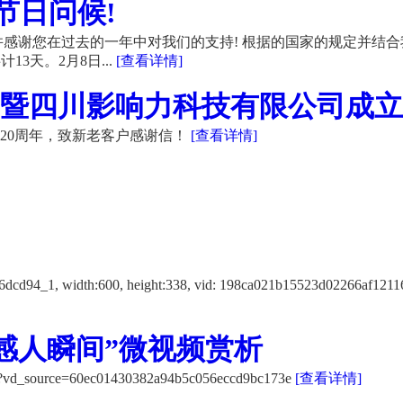
节日问候!
感谢您在过去的一年中对我们的支持! 根据的国家的规定并结合
13天。2月8日...
[查看详情]
暨四川影响力科技有限公司成立20
20周年，致新老客户感谢信！
[查看详情]
f12116dcd94_1, width:600, height:338, vid: 198ca021b15523d
感人瞬间”微视频赏析
K/?vd_source=60ec01430382a94b5c056eccd9bc173e
[查看详情]