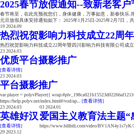
2025春节放假通知--致新老客户
春节将至，在此先预祝您们，身体健康，万事如意，新春快乐.并
元旦放假具体安排通知如下： 2025年1月25日-2025年2月7日，共计
19
2024.09
热烈祝贺影响力科技成立22周年
热烈祝贺影响力科技成立22周年暨四川影响力科技有限公司成立
23
2024.03
优质平台摄影推广
[查看详情]
23
2024.03
平台摄影推广
var player = polyvPlayer({ wrap:#plv_198ca021b15523d02266a
https://help.polyv.net/index.html#/vod/ap...
[查看详情]
23
2024.03
03
2024.01
英雄好汉
爱国主义教育法主题“
[查看详情]
https://www.bilibili.com/video/BV1AN4y1s7y
29
2023.12