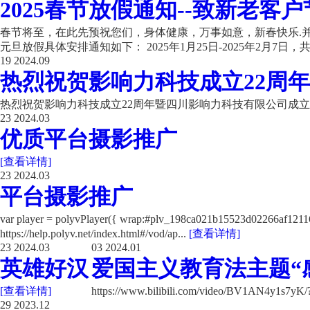
2025春节放假通知--致新老客户
春节将至，在此先预祝您们，身体健康，万事如意，新春快乐.并
元旦放假具体安排通知如下： 2025年1月25日-2025年2月7日，共计
19
2024.09
热烈祝贺影响力科技成立22周年
热烈祝贺影响力科技成立22周年暨四川影响力科技有限公司成立
23
2024.03
优质平台摄影推广
[查看详情]
23
2024.03
平台摄影推广
var player = polyvPlayer({ wrap:#plv_198ca021b15523d02266a
https://help.polyv.net/index.html#/vod/ap...
[查看详情]
23
2024.03
03
2024.01
英雄好汉
爱国主义教育法主题“
[查看详情]
https://www.bilibili.com/video/BV1AN4y1s7y
29
2023.12