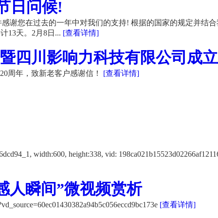
节日问候!
感谢您在过去的一年中对我们的支持! 根据的国家的规定并结合
13天。2月8日...
[查看详情]
暨四川影响力科技有限公司成立20
20周年，致新老客户感谢信！
[查看详情]
f12116dcd94_1, width:600, height:338, vid: 198ca021b15523d
感人瞬间”微视频赏析
K/?vd_source=60ec01430382a94b5c056eccd9bc173e
[查看详情]