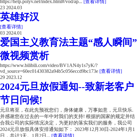
https://help.polyv.net/index.html#/vod/ap...
[查看详情]
23
2024.03
英雄好汉
[查看详情]
03
2024.01
爱国主义教育法主题“感人瞬间”
微视频赏析
https://www.bilibili.com/video/BV1AN4y1s7yK/?
vd_source=60ec01430382a94b5c056eccd9bc173e
[查看详情]
29
2023.12
2024元旦放假通知--致新老客户
节日问候!
元旦将至，在此先预祝您们，身体健康，万事如意，元旦快乐.
并感谢您在过去的一年中对我们的支持! 根据的国家的规定并结
合我公司的实际情况决定，为更好的落实我们的服务，我公司
2024元旦放假具体安排通知如下： 2023年12月30日-2024年1月1
日，共计3天。1月2日...
[查看详情]