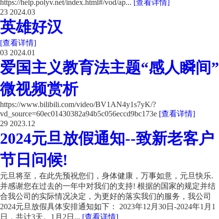
https://help.polyv.net/index.html#/vod/ap...
[查看详情]
23
2024.03
英雄好汉
[查看详情]
03
2024.01
爱国主义教育法主题“感人瞬间”
微视频赏析
https://www.bilibili.com/video/BV1AN4y1s7yK/?
vd_source=60ec01430382a94b5c056eccd9bc173e
[查看详情]
29
2023.12
2024元旦放假通知--致新老客户
节日问候!
元旦将至，在此先预祝您们，身体健康，万事如意，元旦快乐.
并感谢您在过去的一年中对我们的支持! 根据的国家的规定并结
合我公司的实际情况决定，为更好的落实我们的服务，我公司
2024元旦放假具体安排通知如下： 2023年12月30日-2024年1月1
日，共计3天。1月2日...
[查看详情]