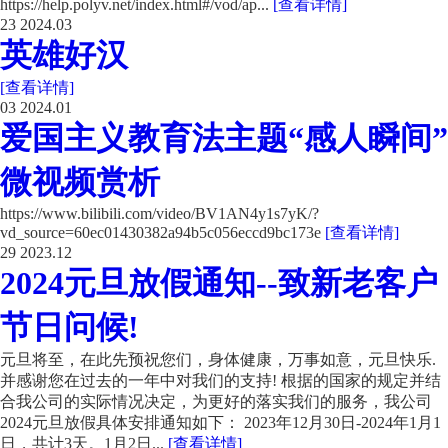
https://help.polyv.net/index.html#/vod/ap...
[查看详情]
23
2024.03
英雄好汉
[查看详情]
03
2024.01
爱国主义教育法主题“感人瞬间”
微视频赏析
https://www.bilibili.com/video/BV1AN4y1s7yK/?
vd_source=60ec01430382a94b5c056eccd9bc173e
[查看详情]
29
2023.12
2024元旦放假通知--致新老客户
节日问候!
元旦将至，在此先预祝您们，身体健康，万事如意，元旦快乐.
并感谢您在过去的一年中对我们的支持! 根据的国家的规定并结
合我公司的实际情况决定，为更好的落实我们的服务，我公司
2024元旦放假具体安排通知如下： 2023年12月30日-2024年1月1
日，共计3天。1月2日...
[查看详情]