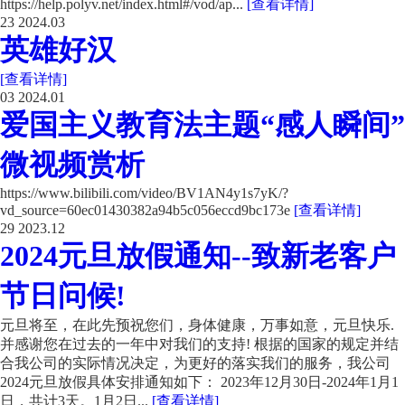
https://help.polyv.net/index.html#/vod/ap...
[查看详情]
23
2024.03
英雄好汉
[查看详情]
03
2024.01
爱国主义教育法主题“感人瞬间”
微视频赏析
https://www.bilibili.com/video/BV1AN4y1s7yK/?
vd_source=60ec01430382a94b5c056eccd9bc173e
[查看详情]
29
2023.12
2024元旦放假通知--致新老客户
节日问候!
元旦将至，在此先预祝您们，身体健康，万事如意，元旦快乐.
并感谢您在过去的一年中对我们的支持! 根据的国家的规定并结
合我公司的实际情况决定，为更好的落实我们的服务，我公司
2024元旦放假具体安排通知如下： 2023年12月30日-2024年1月1
日，共计3天。1月2日...
[查看详情]