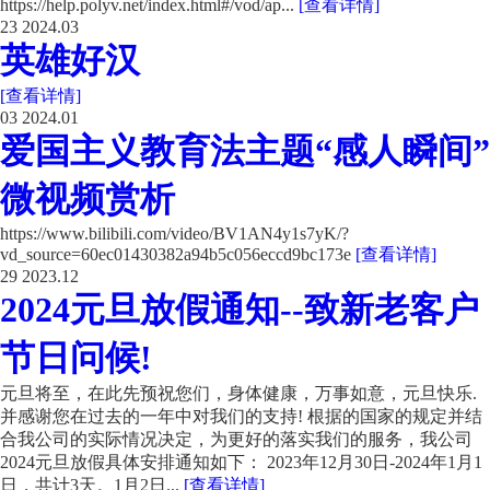
https://help.polyv.net/index.html#/vod/ap...
[查看详情]
23
2024.03
英雄好汉
[查看详情]
03
2024.01
爱国主义教育法主题“感人瞬间”
微视频赏析
https://www.bilibili.com/video/BV1AN4y1s7yK/?
vd_source=60ec01430382a94b5c056eccd9bc173e
[查看详情]
29
2023.12
2024元旦放假通知--致新老客户
节日问候!
元旦将至，在此先预祝您们，身体健康，万事如意，元旦快乐.
并感谢您在过去的一年中对我们的支持! 根据的国家的规定并结
合我公司的实际情况决定，为更好的落实我们的服务，我公司
2024元旦放假具体安排通知如下： 2023年12月30日-2024年1月1
日，共计3天。1月2日...
[查看详情]