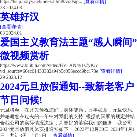
https://help.polyv.net/index.html#/vod/ap...
[查看详情]
23
2024.03
英雄好汉
[查看详情]
03
2024.01
爱国主义教育法主题“感人瞬间”
微视频赏析
https://www.bilibili.com/video/BV1AN4y1s7yK/?
vd_source=60ec01430382a94b5c056eccd9bc173e
[查看详情]
29
2023.12
2024元旦放假通知--致新老客户
节日问候!
元旦将至，在此先预祝您们，身体健康，万事如意，元旦快乐.
并感谢您在过去的一年中对我们的支持! 根据的国家的规定并结
合我公司的实际情况决定，为更好的落实我们的服务，我公司
2024元旦放假具体安排通知如下： 2023年12月30日-2024年1月1
日，共计3天。1月2日...
[查看详情]