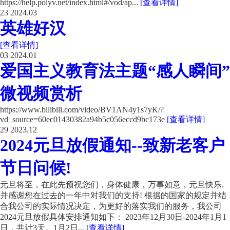
https://help.polyv.net/index.html#/vod/ap...
[查看详情]
23
2024.03
英雄好汉
[查看详情]
03
2024.01
爱国主义教育法主题“感人瞬间”
微视频赏析
https://www.bilibili.com/video/BV1AN4y1s7yK/?
vd_source=60ec01430382a94b5c056eccd9bc173e
[查看详情]
29
2023.12
2024元旦放假通知--致新老客户
节日问候!
元旦将至，在此先预祝您们，身体健康，万事如意，元旦快乐.
并感谢您在过去的一年中对我们的支持! 根据的国家的规定并结
合我公司的实际情况决定，为更好的落实我们的服务，我公司
2024元旦放假具体安排通知如下： 2023年12月30日-2024年1月1
日，共计3天。1月2日...
[查看详情]