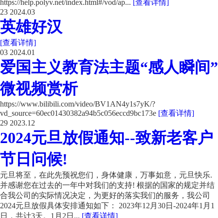
https://help.polyv.net/index.html#/vod/ap...
[查看详情]
23
2024.03
英雄好汉
[查看详情]
03
2024.01
爱国主义教育法主题“感人瞬间”
微视频赏析
https://www.bilibili.com/video/BV1AN4y1s7yK/?
vd_source=60ec01430382a94b5c056eccd9bc173e
[查看详情]
29
2023.12
2024元旦放假通知--致新老客户
节日问候!
元旦将至，在此先预祝您们，身体健康，万事如意，元旦快乐.
并感谢您在过去的一年中对我们的支持! 根据的国家的规定并结
合我公司的实际情况决定，为更好的落实我们的服务，我公司
2024元旦放假具体安排通知如下： 2023年12月30日-2024年1月1
日，共计3天。1月2日...
[查看详情]