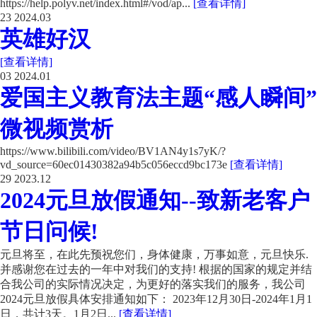
https://help.polyv.net/index.html#/vod/ap...
[查看详情]
23
2024.03
英雄好汉
[查看详情]
03
2024.01
爱国主义教育法主题“感人瞬间”
微视频赏析
https://www.bilibili.com/video/BV1AN4y1s7yK/?
vd_source=60ec01430382a94b5c056eccd9bc173e
[查看详情]
29
2023.12
2024元旦放假通知--致新老客户
节日问候!
元旦将至，在此先预祝您们，身体健康，万事如意，元旦快乐.
并感谢您在过去的一年中对我们的支持! 根据的国家的规定并结
合我公司的实际情况决定，为更好的落实我们的服务，我公司
2024元旦放假具体安排通知如下： 2023年12月30日-2024年1月1
日，共计3天。1月2日...
[查看详情]