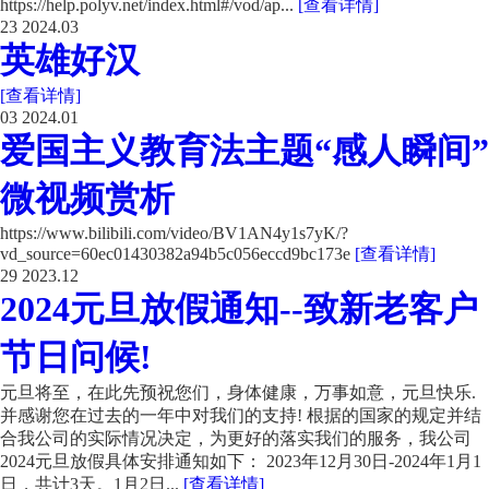
https://help.polyv.net/index.html#/vod/ap...
[查看详情]
23
2024.03
英雄好汉
[查看详情]
03
2024.01
爱国主义教育法主题“感人瞬间”
微视频赏析
https://www.bilibili.com/video/BV1AN4y1s7yK/?
vd_source=60ec01430382a94b5c056eccd9bc173e
[查看详情]
29
2023.12
2024元旦放假通知--致新老客户
节日问候!
元旦将至，在此先预祝您们，身体健康，万事如意，元旦快乐.
并感谢您在过去的一年中对我们的支持! 根据的国家的规定并结
合我公司的实际情况决定，为更好的落实我们的服务，我公司
2024元旦放假具体安排通知如下： 2023年12月30日-2024年1月1
日，共计3天。1月2日...
[查看详情]