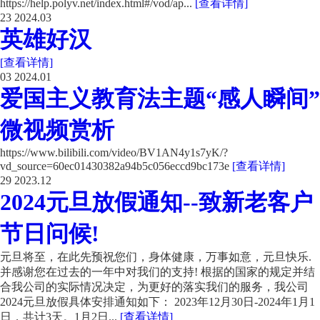
https://help.polyv.net/index.html#/vod/ap...
[查看详情]
23
2024.03
英雄好汉
[查看详情]
03
2024.01
爱国主义教育法主题“感人瞬间”
微视频赏析
https://www.bilibili.com/video/BV1AN4y1s7yK/?
vd_source=60ec01430382a94b5c056eccd9bc173e
[查看详情]
29
2023.12
2024元旦放假通知--致新老客户
节日问候!
元旦将至，在此先预祝您们，身体健康，万事如意，元旦快乐.
并感谢您在过去的一年中对我们的支持! 根据的国家的规定并结
合我公司的实际情况决定，为更好的落实我们的服务，我公司
2024元旦放假具体安排通知如下： 2023年12月30日-2024年1月1
日，共计3天。1月2日...
[查看详情]