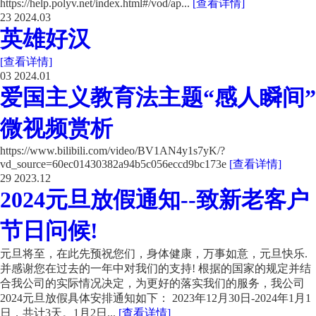
https://help.polyv.net/index.html#/vod/ap...
[查看详情]
23
2024.03
英雄好汉
[查看详情]
03
2024.01
爱国主义教育法主题“感人瞬间”
微视频赏析
https://www.bilibili.com/video/BV1AN4y1s7yK/?
vd_source=60ec01430382a94b5c056eccd9bc173e
[查看详情]
29
2023.12
2024元旦放假通知--致新老客户
节日问候!
元旦将至，在此先预祝您们，身体健康，万事如意，元旦快乐.
并感谢您在过去的一年中对我们的支持! 根据的国家的规定并结
合我公司的实际情况决定，为更好的落实我们的服务，我公司
2024元旦放假具体安排通知如下： 2023年12月30日-2024年1月1
日，共计3天。1月2日...
[查看详情]