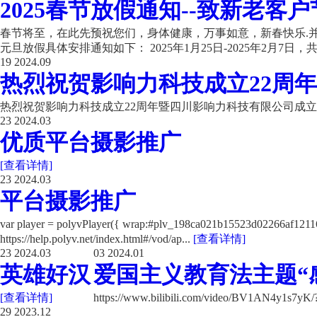
2025春节放假通知--致新老客户
春节将至，在此先预祝您们，身体健康，万事如意，新春快乐.并
元旦放假具体安排通知如下： 2025年1月25日-2025年2月7日，共计
19
2024.09
热烈祝贺影响力科技成立22周年
热烈祝贺影响力科技成立22周年暨四川影响力科技有限公司成立
23
2024.03
优质平台摄影推广
[查看详情]
23
2024.03
平台摄影推广
var player = polyvPlayer({ wrap:#plv_198ca021b15523d02266a
https://help.polyv.net/index.html#/vod/ap...
[查看详情]
23
2024.03
03
2024.01
英雄好汉
爱国主义教育法主题“
[查看详情]
https://www.bilibili.com/video/BV1AN4y1s7y
29
2023.12