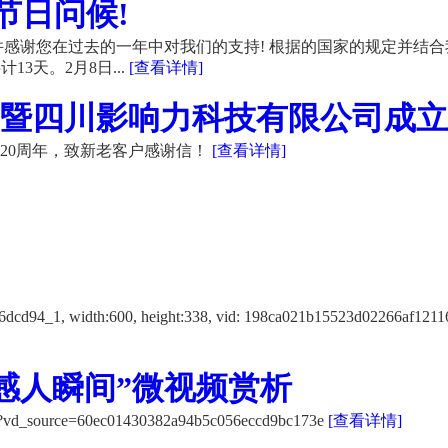
节日问候!
感谢您在过去的一年中对我们的支持! 根据的国家的规定并结合
13天。2月8日...
[查看详情]
暨四川影响力科技有限公司成立20
20周年，致新老客户感谢信！
[查看详情]
f12116dcd94_1, width:600, height:338, vid: 198ca021b15523d
感人瞬间”微视频赏析
K/?vd_source=60ec01430382a94b5c056eccd9bc173e
[查看详情]