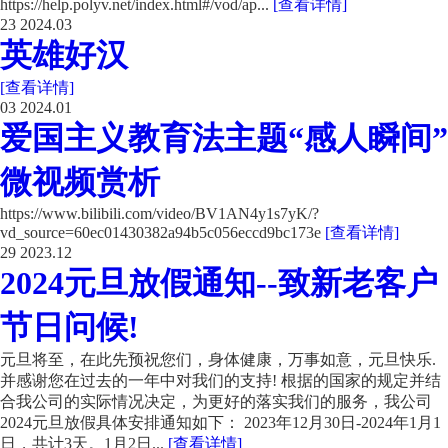
https://help.polyv.net/index.html#/vod/ap...
[查看详情]
23
2024.03
英雄好汉
[查看详情]
03
2024.01
爱国主义教育法主题“感人瞬间”
微视频赏析
https://www.bilibili.com/video/BV1AN4y1s7yK/?
vd_source=60ec01430382a94b5c056eccd9bc173e
[查看详情]
29
2023.12
2024元旦放假通知--致新老客户
节日问候!
元旦将至，在此先预祝您们，身体健康，万事如意，元旦快乐.
并感谢您在过去的一年中对我们的支持! 根据的国家的规定并结
合我公司的实际情况决定，为更好的落实我们的服务，我公司
2024元旦放假具体安排通知如下： 2023年12月30日-2024年1月1
日，共计3天。1月2日...
[查看详情]