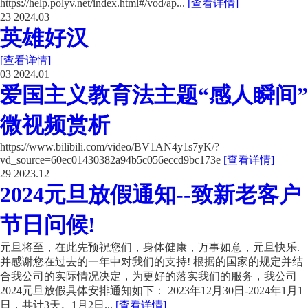
https://help.polyv.net/index.html#/vod/ap...
[查看详情]
23
2024.03
英雄好汉
[查看详情]
03
2024.01
爱国主义教育法主题“感人瞬间”
微视频赏析
https://www.bilibili.com/video/BV1AN4y1s7yK/?
vd_source=60ec01430382a94b5c056eccd9bc173e
[查看详情]
29
2023.12
2024元旦放假通知--致新老客户
节日问候!
元旦将至，在此先预祝您们，身体健康，万事如意，元旦快乐.
并感谢您在过去的一年中对我们的支持! 根据的国家的规定并结
合我公司的实际情况决定，为更好的落实我们的服务，我公司
2024元旦放假具体安排通知如下： 2023年12月30日-2024年1月1
日，共计3天。1月2日...
[查看详情]