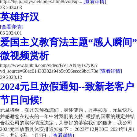
https://help.polyv.net/index.html#/vod/ap...
[查看详情]
23
2024.03
英雄好汉
[查看详情]
03
2024.01
爱国主义教育法主题“感人瞬间”
微视频赏析
https://www.bilibili.com/video/BV1AN4y1s7yK/?
vd_source=60ec01430382a94b5c056eccd9bc173e
[查看详情]
29
2023.12
2024元旦放假通知--致新老客户
节日问候!
元旦将至，在此先预祝您们，身体健康，万事如意，元旦快乐.
并感谢您在过去的一年中对我们的支持! 根据的国家的规定并结
合我公司的实际情况决定，为更好的落实我们的服务，我公司
2024元旦放假具体安排通知如下： 2023年12月30日-2024年1月1
日，共计3天。1月2日...
[查看详情]