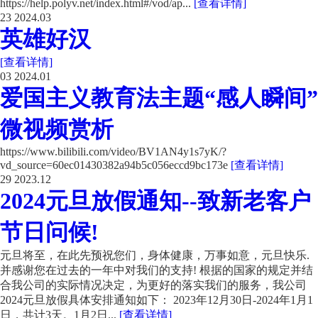
https://help.polyv.net/index.html#/vod/ap...
[查看详情]
23
2024.03
英雄好汉
[查看详情]
03
2024.01
爱国主义教育法主题“感人瞬间”
微视频赏析
https://www.bilibili.com/video/BV1AN4y1s7yK/?
vd_source=60ec01430382a94b5c056eccd9bc173e
[查看详情]
29
2023.12
2024元旦放假通知--致新老客户
节日问候!
元旦将至，在此先预祝您们，身体健康，万事如意，元旦快乐.
并感谢您在过去的一年中对我们的支持! 根据的国家的规定并结
合我公司的实际情况决定，为更好的落实我们的服务，我公司
2024元旦放假具体安排通知如下： 2023年12月30日-2024年1月1
日，共计3天。1月2日...
[查看详情]