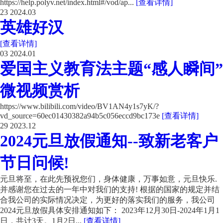
https://help.polyv.net/index.html#/vod/ap...
[查看详情]
23
2024.03
英雄好汉
[查看详情]
03
2024.01
爱国主义教育法主题“感人瞬间”
微视频赏析
https://www.bilibili.com/video/BV1AN4y1s7yK/?
vd_source=60ec01430382a94b5c056eccd9bc173e
[查看详情]
29
2023.12
2024元旦放假通知--致新老客户
节日问候!
元旦将至，在此先预祝您们，身体健康，万事如意，元旦快乐.
并感谢您在过去的一年中对我们的支持! 根据的国家的规定并结
合我公司的实际情况决定，为更好的落实我们的服务，我公司
2024元旦放假具体安排通知如下： 2023年12月30日-2024年1月1
日，共计3天。1月2日...
[查看详情]