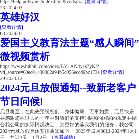
https://help.polyv.net/index.html#/vod/ap...
[查看详情]
23
2024.03
英雄好汉
[查看详情]
03
2024.01
爱国主义教育法主题“感人瞬间”
微视频赏析
https://www.bilibili.com/video/BV1AN4y1s7yK/?
vd_source=60ec01430382a94b5c056eccd9bc173e
[查看详情]
29
2023.12
2024元旦放假通知--致新老客户
节日问候!
元旦将至，在此先预祝您们，身体健康，万事如意，元旦快乐.
并感谢您在过去的一年中对我们的支持! 根据的国家的规定并结
合我公司的实际情况决定，为更好的落实我们的服务，我公司
2024元旦放假具体安排通知如下： 2023年12月30日-2024年1月1
日，共计3天。1月2日...
[查看详情]