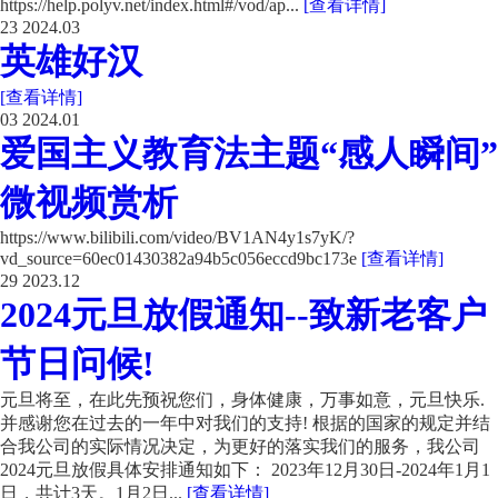
https://help.polyv.net/index.html#/vod/ap...
[查看详情]
23
2024.03
英雄好汉
[查看详情]
03
2024.01
爱国主义教育法主题“感人瞬间”
微视频赏析
https://www.bilibili.com/video/BV1AN4y1s7yK/?
vd_source=60ec01430382a94b5c056eccd9bc173e
[查看详情]
29
2023.12
2024元旦放假通知--致新老客户
节日问候!
元旦将至，在此先预祝您们，身体健康，万事如意，元旦快乐.
并感谢您在过去的一年中对我们的支持! 根据的国家的规定并结
合我公司的实际情况决定，为更好的落实我们的服务，我公司
2024元旦放假具体安排通知如下： 2023年12月30日-2024年1月1
日，共计3天。1月2日...
[查看详情]