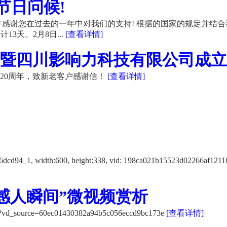
节日问候!
感谢您在过去的一年中对我们的支持! 根据的国家的规定并结合
13天。2月8日...
[查看详情]
暨四川影响力科技有限公司成立20
20周年，致新老客户感谢信！
[查看详情]
f12116dcd94_1, width:600, height:338, vid: 198ca021b15523d
感人瞬间”微视频赏析
K/?vd_source=60ec01430382a94b5c056eccd9bc173e
[查看详情]