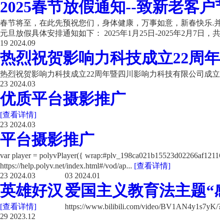
2025春节放假通知--致新老客户
春节将至，在此先预祝您们，身体健康，万事如意，新春快乐.并
元旦放假具体安排通知如下： 2025年1月25日-2025年2月7日，共计
19
2024.09
热烈祝贺影响力科技成立22周年
热烈祝贺影响力科技成立22周年暨四川影响力科技有限公司成立
23
2024.03
优质平台摄影推广
[查看详情]
23
2024.03
平台摄影推广
var player = polyvPlayer({ wrap:#plv_198ca021b15523d02266a
https://help.polyv.net/index.html#/vod/ap...
[查看详情]
23
2024.03
03
2024.01
英雄好汉
爱国主义教育法主题“
[查看详情]
https://www.bilibili.com/video/BV1AN4y1s7y
29
2023.12