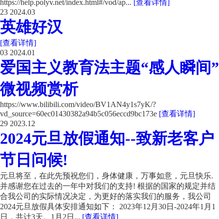
https://help.polyv.net/index.html#/vod/ap...
[查看详情]
23
2024.03
英雄好汉
[查看详情]
03
2024.01
爱国主义教育法主题“感人瞬间”
微视频赏析
https://www.bilibili.com/video/BV1AN4y1s7yK/?
vd_source=60ec01430382a94b5c056eccd9bc173e
[查看详情]
29
2023.12
2024元旦放假通知--致新老客户
节日问候!
元旦将至，在此先预祝您们，身体健康，万事如意，元旦快乐.
并感谢您在过去的一年中对我们的支持! 根据的国家的规定并结
合我公司的实际情况决定，为更好的落实我们的服务，我公司
2024元旦放假具体安排通知如下： 2023年12月30日-2024年1月1
日，共计3天。1月2日...
[查看详情]