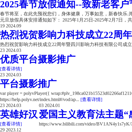
2025春节放假通知--致新老客户
春节将至，在此先预祝您们，身体健康，万事如意，新春快乐.并
元旦放假具体安排通知如下： 2025年1月25日-2025年2月7日，共计
19
2024.09
热烈祝贺影响力科技成立22周年
热烈祝贺影响力科技成立22周年暨四川影响力科技有限公司成立
23
2024.03
优质平台摄影推广
[查看详情]
23
2024.03
平台摄影推广
var player = polyvPlayer({ wrap:#plv_198ca021b15523d02266a
https://help.polyv.net/index.html#/vod/ap...
[查看详情]
23
2024.03
03
2024.01
英雄好汉
爱国主义教育法主题“
[查看详情]
https://www.bilibili.com/video/BV1AN4y1s7y
29
2023.12