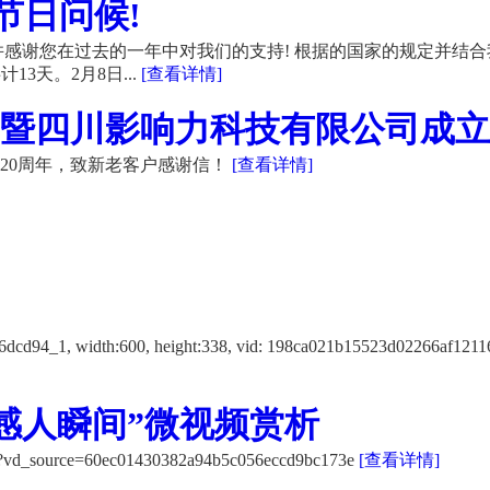
节日问候!
感谢您在过去的一年中对我们的支持! 根据的国家的规定并结合
13天。2月8日...
[查看详情]
暨四川影响力科技有限公司成立20
20周年，致新老客户感谢信！
[查看详情]
f12116dcd94_1, width:600, height:338, vid: 198ca021b15523d
感人瞬间”微视频赏析
K/?vd_source=60ec01430382a94b5c056eccd9bc173e
[查看详情]