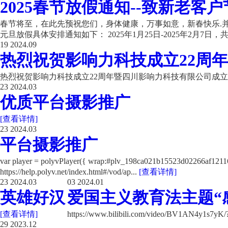
2025春节放假通知--致新老客户
春节将至，在此先预祝您们，身体健康，万事如意，新春快乐.并
元旦放假具体安排通知如下： 2025年1月25日-2025年2月7日，共计
19
2024.09
热烈祝贺影响力科技成立22周年
热烈祝贺影响力科技成立22周年暨四川影响力科技有限公司成立
23
2024.03
优质平台摄影推广
[查看详情]
23
2024.03
平台摄影推广
var player = polyvPlayer({ wrap:#plv_198ca021b15523d02266a
https://help.polyv.net/index.html#/vod/ap...
[查看详情]
23
2024.03
03
2024.01
英雄好汉
爱国主义教育法主题“
[查看详情]
https://www.bilibili.com/video/BV1AN4y1s7y
29
2023.12