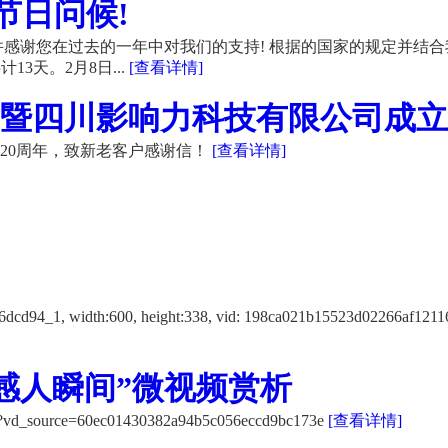
节日问候!
感谢您在过去的一年中对我们的支持! 根据的国家的规定并结合
13天。2月8日...
[查看详情]
暨四川影响力科技有限公司成立20
20周年，致新老客户感谢信！
[查看详情]
f12116dcd94_1, width:600, height:338, vid: 198ca021b15523d
感人瞬间”微视频赏析
K/?vd_source=60ec01430382a94b5c056eccd9bc173e
[查看详情]