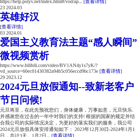
https://help.polyv.net/index.html#/vod/ap...
[查看详情]
23
2024.03
英雄好汉
[查看详情]
03
2024.01
爱国主义教育法主题“感人瞬间”
微视频赏析
https://www.bilibili.com/video/BV1AN4y1s7yK/?
vd_source=60ec01430382a94b5c056eccd9bc173e
[查看详情]
29
2023.12
2024元旦放假通知--致新老客户
节日问候!
元旦将至，在此先预祝您们，身体健康，万事如意，元旦快乐.
并感谢您在过去的一年中对我们的支持! 根据的国家的规定并结
合我公司的实际情况决定，为更好的落实我们的服务，我公司
2024元旦放假具体安排通知如下： 2023年12月30日-2024年1月1
日，共计3天。1月2日...
[查看详情]