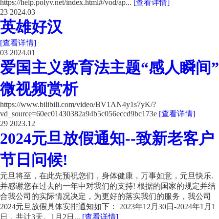
https://help.polyv.net/index.html#/vod/ap...
[查看详情]
23
2024.03
英雄好汉
[查看详情]
03
2024.01
爱国主义教育法主题“感人瞬间”
微视频赏析
https://www.bilibili.com/video/BV1AN4y1s7yK/?
vd_source=60ec01430382a94b5c056eccd9bc173e
[查看详情]
29
2023.12
2024元旦放假通知--致新老客户
节日问候!
元旦将至，在此先预祝您们，身体健康，万事如意，元旦快乐.
并感谢您在过去的一年中对我们的支持! 根据的国家的规定并结
合我公司的实际情况决定，为更好的落实我们的服务，我公司
2024元旦放假具体安排通知如下： 2023年12月30日-2024年1月1
日，共计3天。1月2日...
[查看详情]