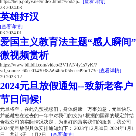
https://help.polyv.net/index.html#/vod/ap...
[查看详情]
23
2024.03
英雄好汉
[查看详情]
03
2024.01
爱国主义教育法主题“感人瞬间”
微视频赏析
https://www.bilibili.com/video/BV1AN4y1s7yK/?
vd_source=60ec01430382a94b5c056eccd9bc173e
[查看详情]
29
2023.12
2024元旦放假通知--致新老客户
节日问候!
元旦将至，在此先预祝您们，身体健康，万事如意，元旦快乐.
并感谢您在过去的一年中对我们的支持! 根据的国家的规定并结
合我公司的实际情况决定，为更好的落实我们的服务，我公司
2024元旦放假具体安排通知如下： 2023年12月30日-2024年1月1
日，共计3天。1月2日...
[查看详情]