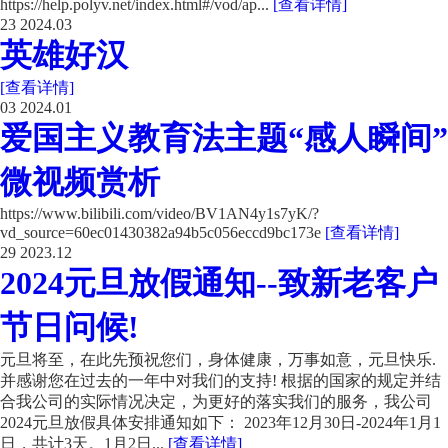
https://help.polyv.net/index.html#/vod/ap...
[查看详情]
23
2024.03
英雄好汉
[查看详情]
03
2024.01
爱国主义教育法主题“感人瞬间”
微视频赏析
https://www.bilibili.com/video/BV1AN4y1s7yK/?
vd_source=60ec01430382a94b5c056eccd9bc173e
[查看详情]
29
2023.12
2024元旦放假通知--致新老客户
节日问候!
元旦将至，在此先预祝您们，身体健康，万事如意，元旦快乐.
并感谢您在过去的一年中对我们的支持! 根据的国家的规定并结
合我公司的实际情况决定，为更好的落实我们的服务，我公司
2024元旦放假具体安排通知如下： 2023年12月30日-2024年1月1
日，共计3天。1月2日...
[查看详情]