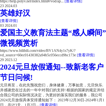
https://help.polyv.net/index.html#/vod/ap...
[查看详情]
23
2024.03
英雄好汉
[查看详情]
03
2024.01
爱国主义教育法主题“感人瞬间”
微视频赏析
https://www.bilibili.com/video/BV1AN4y1s7yK/?
vd_source=60ec01430382a94b5c056eccd9bc173e
[查看详情]
29
2023.12
2024元旦放假通知--致新老客户
节日问候!
元旦将至，在此先预祝您们，身体健康，万事如意，元旦快乐.
并感谢您在过去的一年中对我们的支持! 根据的国家的规定并结
合我公司的实际情况决定，为更好的落实我们的服务，我公司
2024元旦放假具体安排通知如下： 2023年12月30日-2024年1月1
日，共计3天。1月2日...
[查看详情]